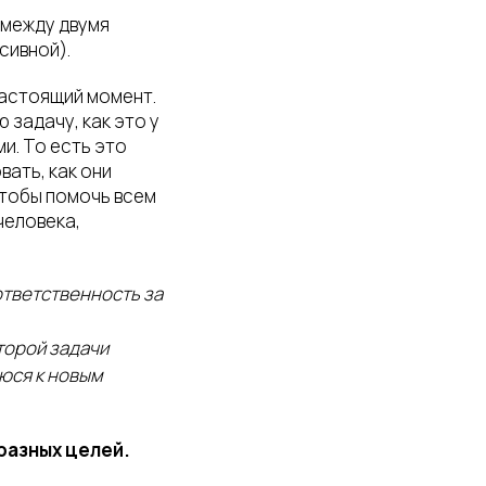
 между двумя
сивной).
настоящий момент.
 задачу, как это у
и. То есть это
ать, как они
чтобы помочь всем
человека,
ответственность за
торой задачи
юся к новым
разных целей.