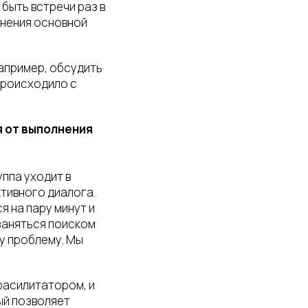
быть встречи раз в
лнения основной
например, обсудить
происходило с
я от выполнения
уппа уходит в
тивного диалога.
 на пару минут и
 заняться поиском
у проблему. Мы
фасилитатором, и
ый позволяет