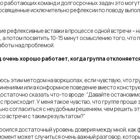
го работающих команд и долгосрочных задач это могут 
посвященные исключительно рефлексии по поводу выпо
ие рефлексивные вставки в процессе одной встречи – 
 а потом посвятить 10-15 минут осмыслению того, что 
работы над проблемой.
д очень хорошо работает, когда группа отклоняетс
юсь этим методом на воркшопах, если чувствую, что гр
инениями или в конформное поведение вместо конструк
остаточно сказать что-то вроде: “Давайте остановимся
с происходит. У меня такое чувство, что группе проще
но согласиться с неудобным решением, чем решить эт
со встречи с таким результатом?”
троился достаточный уровень доверия между мной, как 
 момент может случиться очень важный разговор, котор