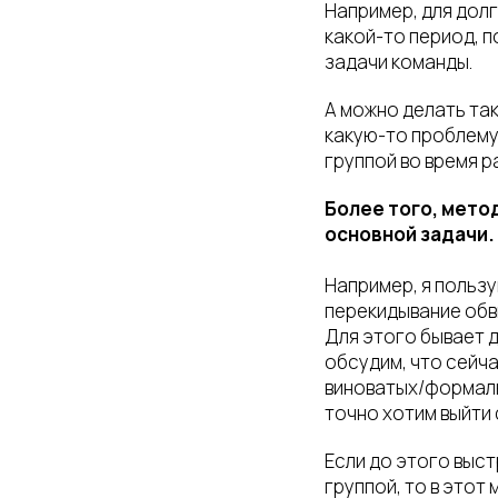
Например, для дол
какой-то период, 
задачи команды.
А можно делать так
какую-то проблему,
группой во время 
Более того, мето
основной задачи.
Например, я пользу
перекидывание обв
Для этого бывает д
обсудим, что сейча
виноватых/формаль
точно хотим выйти 
Если до этого выс
группой, то в этот