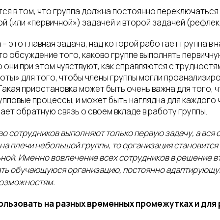
тся в том, что группа должна постоянно переключаться
й (или «первичной») задачей и второй задачей (рефлек
а
– это главная задача, над которой работает группа в 
то обсуждение того, каково группе выполнять первичную
о они при этом чувствуют, как справляются с трудностям
ты» для того, чтобы члены группы могли проанализиров
Такая приостановка может быть очень важна для того, 
упповые процессы, и может быть наглядна для каждого 
ает обратную связь о своем вкладе в работу группы.
о сотрудников выполняют только первую задачу, а вся 
на плечи небольшой группы, то организация становится
ой. Именно вовлечение всех сотрудников в решение в
ать обучающуюся организацию, постоянно адаптирующу
возможностям.
льзовать на разных временных промежутках и для 