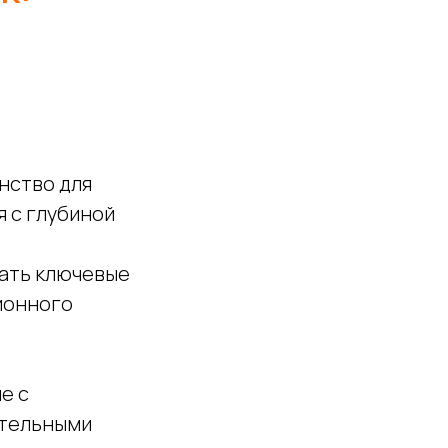
нство для
 с глубиной
вать ключевые
ионного
е с
ательными