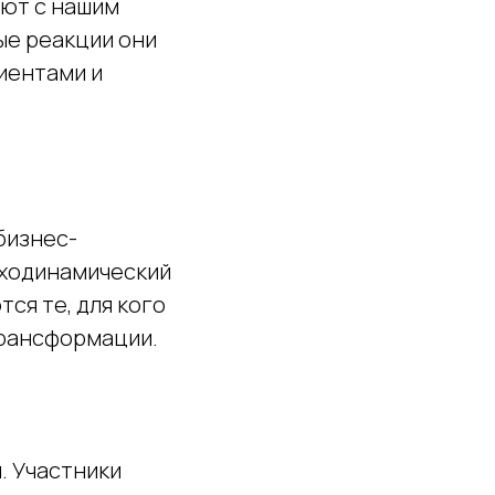
уют с нашим
ые реакции они
лиентами и
бизнес-
иходинамический
ся те, для кого
трансформации.
. Участники