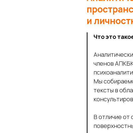
пространс
и личност
Что это тако
Аналитически
членов АПКБК
психоаналити
Мы собираемс
тексты в обл
консультиров
В отличие от 
поверхностны