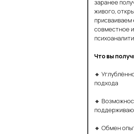
заранее полу
живого, откры
присваиваем 
совместное и
психоаналити
Что вы получ
🔸 Углублённ
подхода
🔸 Возможнос
поддерживаю
🔸 Обмен опы