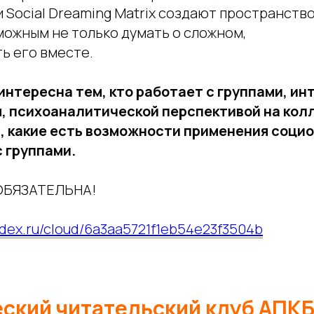
 Social Dreaming Matrix создают пространство
можным не только думать о сложном,
ь его вместе.
интересна тем, кто работает с группами, и
, психоаналитической перспективой на кол
м, какие есть возможности применения соци
 группами.
ОБЯЗАТЕЛЬНА!
andex.ru/cloud/6a3aa5721f1eb54e23f3504b
ский читательский клуб АПКБ