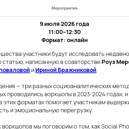
ческий читательский кл
Мероприятия
9 июля 2026 года
11:00–12:30
Формат: онлайн
бщества участники будут исследовать недавн
 статью, написанную в соавторстве
Роуз Мер
поваловой
и
Ириной Бражниковой
.
дения — три разных социоаналитических метод
х проводились воркшопы в 2023-2024 годах, и
 в этих форматах помогает участникам выдерж
ть и эмоциональную перегрузку.
 воркшопов мы поговорим о том, как Social Phot