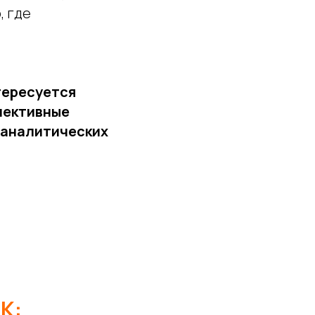
, где
нтересуется
лективные
оаналитических
К: