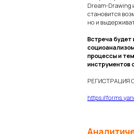
Dream-Drawing и
становится воз
но и выдерживат
Встреча будет 
социоанализом
процессы и те
инструментов с
РЕГИСТРАЦИЯ 
https://forms.y
Аналитиче