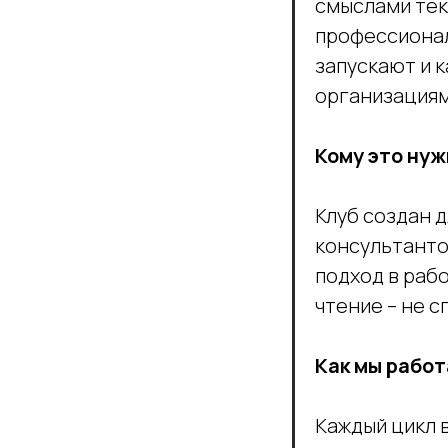
смыслами тек
профессионал
запускают и к
организациям
Кому это нуж
Клуб создан 
консультанто
подход в рабо
чтение – не 
Как мы рабо
Каждый цикл 