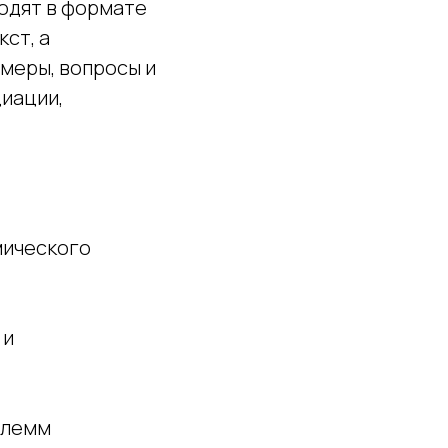
одят в формате
ст, а
меры, вопросы и
иации,
мического
 и
илемм