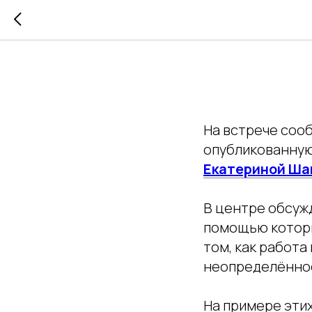
Аналити
На встрече соо
опубликованную
Екатериной Ша
В центре обсуж
помощью которы
том, как работа
неопределённос
На примере этих