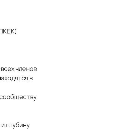
АПКБК)
 всех членов
аходятся в
 сообществу.
 и глубину