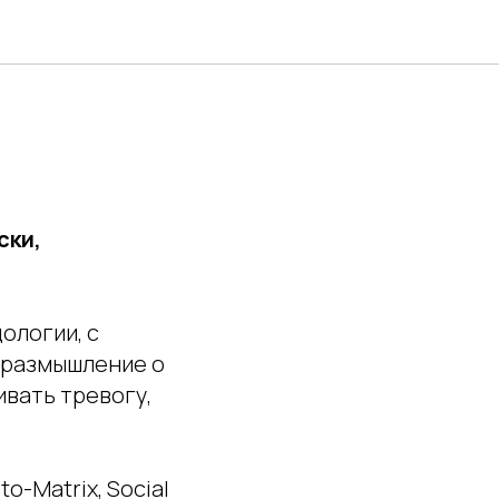
уб АПКБК
о
ски,
ологии, с
 размышление о
ивать тревогу,
o-Matrix, Social