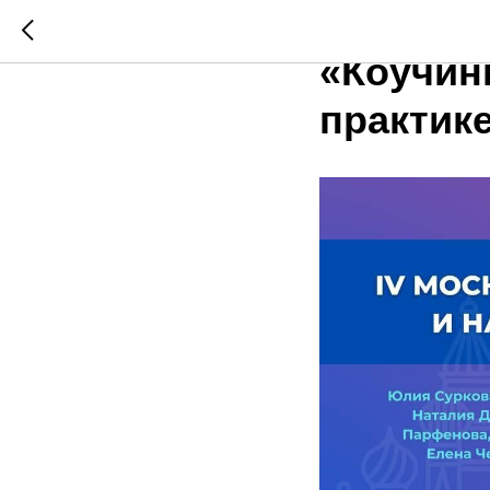
IV Моск
«Коучин
практик