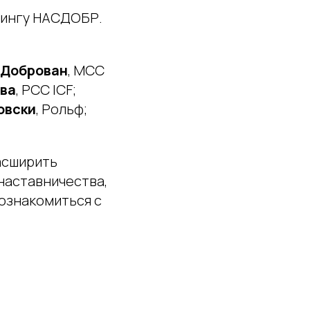
учингу НАСДОБР.
 Доброван
, MCC
ова
, PCC ICF;
овски
, Рольф;
асширить
наставничества,
познакомиться с