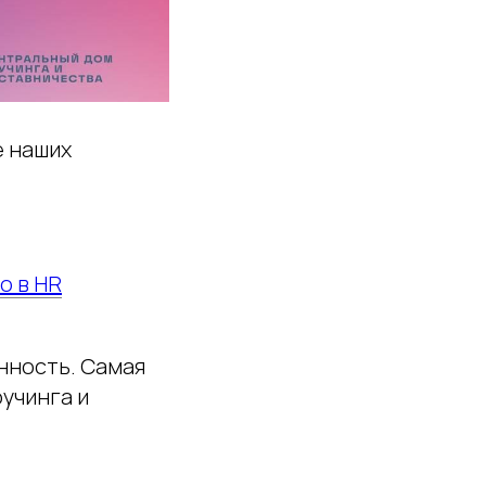
е наших
о в HR
нность. Самая
учинга и