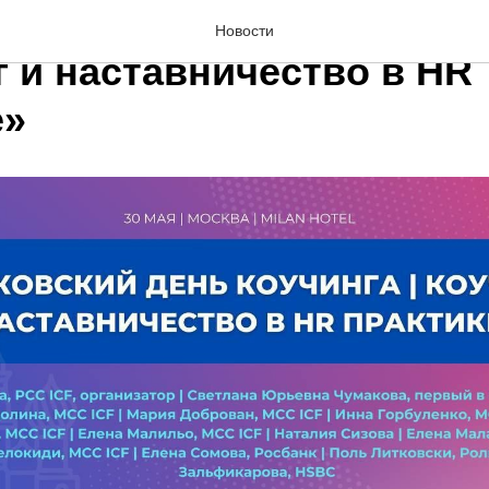
овский день коучинга: Ф
Новости
г и наставничество в HR
е»