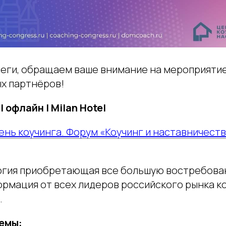
еги, обращаем ваше внимание на мероприяти
х партнёров!
| офлайн | Milan Hotel
ень коучинга. Форум «Коучинг и наставничеств
огия приобретающая все большую востребова
рмация от всех лидеров российского рынка ко
.
емы: