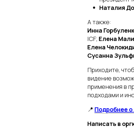
Наталия Д
А также:
Инна Горбулен
ICF;
Елена Мал
Елена Челокид
Сусанна Зульф
Приходите, что
видение возмож
применения в п
подходами и ин
📍
Подробнее о 
Написать в орг