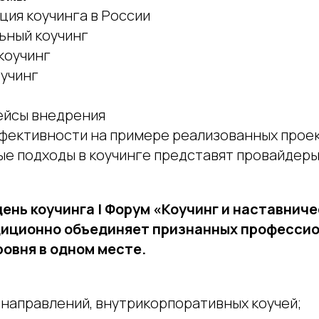
ция коучинга в России
ьный коучинг
коучинг
оучинг
ейсы внедрения
фективности на примере реализованных прое
е подходы в коучинге представят провайдеры
день коучинга | Форум «Коучинг и наставниче
диционно объединяет признанных професси
овня в одном месте.
 направлений, внутрикорпоративных коучей;