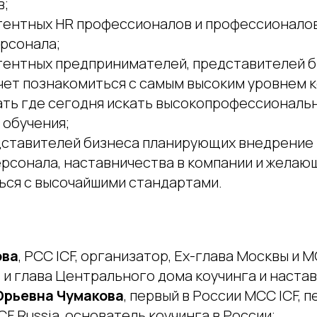
в;
тентных HR профессионалов и профессионалов
ерсонала;
тентных предпринимателей, представителей б
очет познакомиться с самым высоким уровнем к
ать где сегодня искать высокопрофессиональн
 обучения;
дставителей бизнеса планирующих внедрение 
ерсонала, наставничества в компании и желаю
ься с высочайшими стандартами.
ова
, PCC ICF, организатор, Ex-глава Москвы и МО
и глава Центрального дома коучинга и настав
Юрьевна Чумакова
, первый в России МCC ICF, 
CF Russia, основатель коучинга в России;