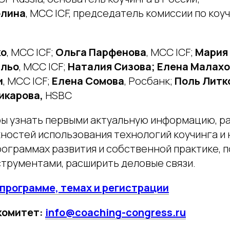
олина
, MCC ICF, председатель комиссии по ко
ко
, MCC ICF;
Ольга Парфенова
, MCC ICF;
Мария
ильо
, MCC ICF;
Наталия Сизова; Елена Малах
и
, MCC ICF;
Елена Сомова
, Росбанк;
Поль Литк
икарова,
HSBC
бы узнать первыми актуальную информацию, р
ностей использования технологий коучинга и 
рограммах развития и собственной практике, 
струментами, расширить деловые связи.
программе, темах и регистрации
комитет:
info@coaching-congress.ru