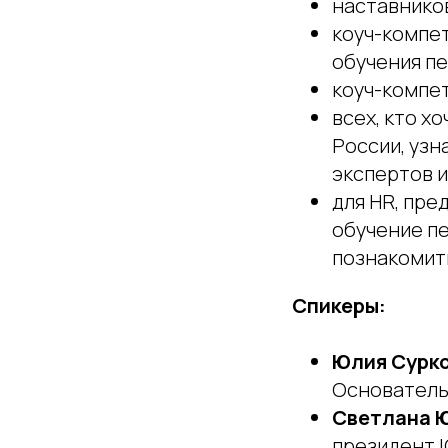
наставнико
коуч-компе
обучения п
коуч-компе
всех, кто х
России, узн
экспертов и
для HR, пре
обучение п
познакомит
Спикеры:
Юлия Сурк
Основатель 
Светлана 
президент I