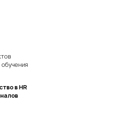
ктов
 обучения
ство в HR
оналов