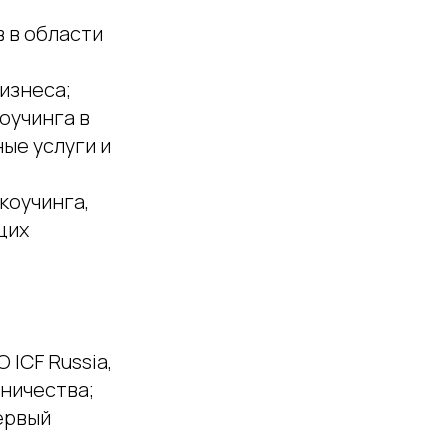
 в области
изнеса;
оучинга в
ые услуги и
коучинга,
щих
 ICF Russia,
ничества;
первый