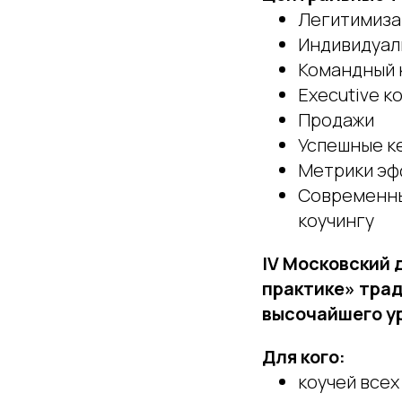
Легитимиза
Индивидуал
Командный 
Executive к
Продажи
Успешные к
Метрики эф
Современны
коучингу
IV Московский 
практике» тра
высочайшего ур
Для кого:
коучей всех