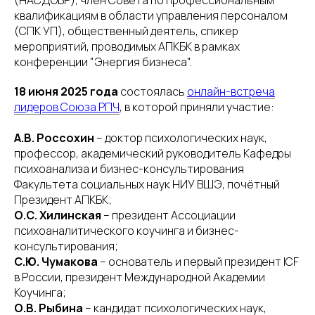
(НАСДОБР), член Совета по профессиональным
квалификациям в области управления персоналом
(СПК УП), общественный деятель, спикер
мероприятий, проводимых АПКБК в рамках
конференции "Энергия бизнеса".
18 июня 2025 года
состоялась
онлайн-встреча
лидеров Союза РПЧ
, в которой приняли участие:
А.В. Россохин
– доктор психологических наук,
профессор, академический руководитель Кафедры
психоанализа и бизнес-консультирования
Факультета социальных наук НИУ ВШЭ, почётный
Президент АПКБК;
О.С. Хилинская
– президент Ассоциации
психоаналитического коучинга и бизнес-
консультирования;
С.Ю. Чумакова
– основатель и первый президент ICF
в России, президент Международной Академии
Коучинга;
О.В. Рыбина
– кандидат психологических наук,