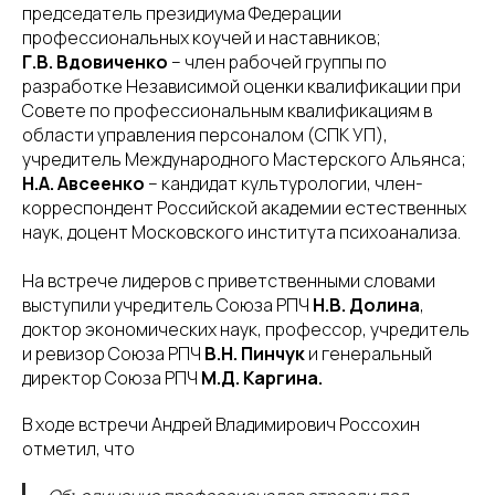
председатель президиума Федерации
профессиональных коучей и наставников;
Г.В. Вдовиченко
– член рабочей группы по
разработке Независимой оценки квалификации при
Совете по профессиональным квалификациям в
области управления персоналом (СПК УП),
учредитель Международного Мастерского Альянса;
Н.А. Авсеенко
– кандидат культурологии, член-
корреспондент Российской академии естественных
наук, доцент Московского института психоанализа.
На встрече лидеров с приветственными словами
выступили учредитель Союза РПЧ
Н.В. Долина
,
доктор экономических наук, профессор, учредитель
и ревизор Союза РПЧ
В.Н. Пинчук
и генеральный
директор Союза РПЧ
М.Д. Каргина.
В ходе встречи Андрей Владимирович Россохин
отметил, что