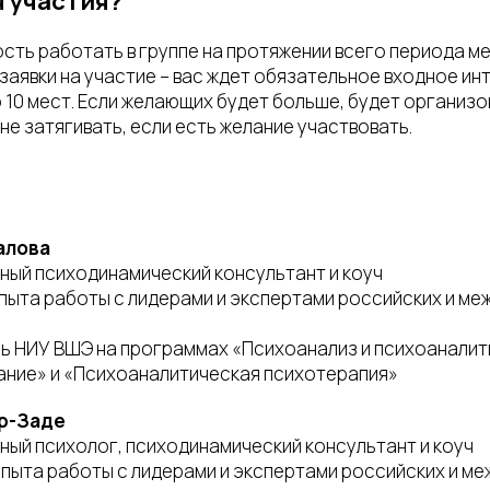
я участия?
сть работать в группе на протяжении всего периода м
заявки на участие – вас ждет обязательное входное ин
о 10 мест. Если желающих будет больше, будет организо
не затягивать, если есть желание участвовать.
алова
ный психодинамический консультант и коуч
опыта работы с лидерами и экспертами российских и м
ь НИУ ВШЭ на программах «Психоанализ и психоаналит
ание» и «Психоаналитическая психотерапия»
р-Заде
ый психолог, психодинамический консультант и коуч
опыта работы с лидерами и экспертами российских и м