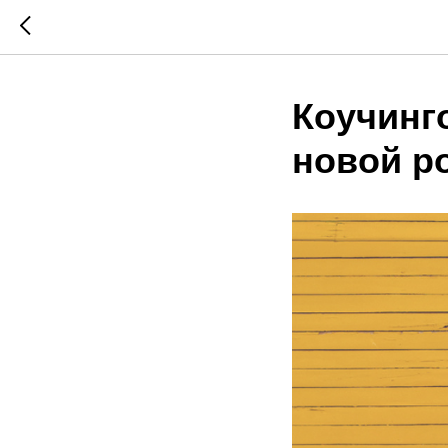
Коучинг
новой р