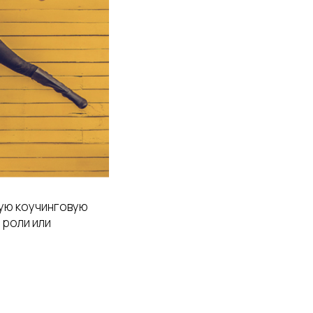
ную коучинговую
 роли или