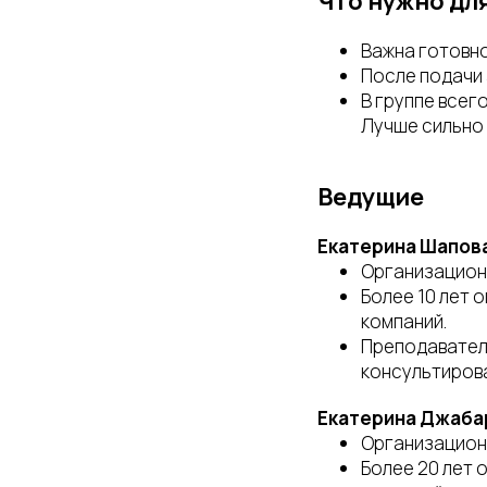
Что нужно дл
Важна готовно
После подачи 
В группе всег
Лучше сильно 
Ведущие
Екатерина Шапов
Организацион
Более 10 лет 
компаний.
Преподавател
консультиров
Екатерина Джаба
Организационн
Более 20 лет 