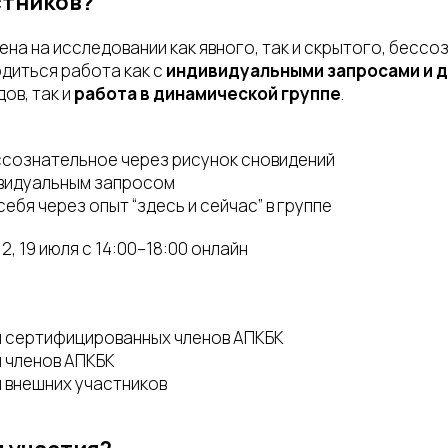
стников?
на на исследовании как явного, так и скрытого, бессо
одиться работа как с
индивидуальными запросами и 
ов, так и
работа в динамической группе
.
ссознательное через рисунок сновидений
ивидуальным запросом
себя через опыт “здесь и сейчас” в группе
12, 19 июля с 14:00–18:00 онлайн
ля сертифицированных членов АПКБК
я членов АПКБК
ля внешних участников