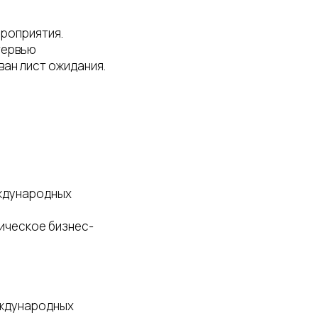
ероприятия.
тервью
ван лист ожидания.
еждународных
ическое бизнес-
еждународных