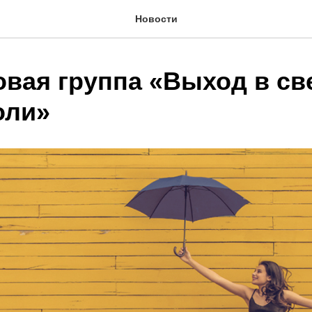
Новости
овая группа «Выход в св
оли»