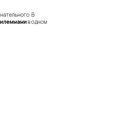
знательного. В
дилеммами
в одном