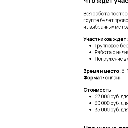
Что ждет уча
Вся работа построе
группе будет пров
из выбранных метод
Участников ждет:
Групповое бе
Работа с инд
Погружение в 
Время и место:
5, 
Формат:
онлайн
Стоимость
:
27 000 руб. д
30 000 руб. дл
35 000 руб. д