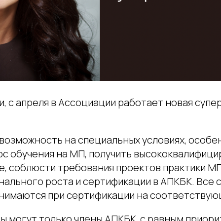
, с апреля в Ассоциации работает новая супе
возможность на специальных условиях, особен
урс обучения на МП, получить высококвалифиц
е, соблюсти требования проектов практики МП
нального роста и сертификации в АПКБК. Все 
нимаются при сертификации на соответствую
ы могут только члены АПКБК, с равным приор