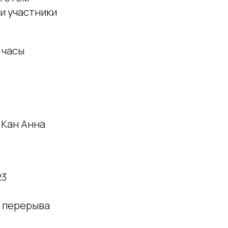
и участники
 часы
 Кан Анна
23
з перерыва