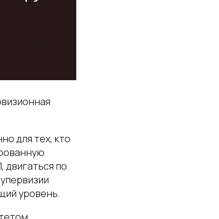
рвизионная
но для тех, кто
ированную
, двигаться по
супервизии
щий уровень.
итетом