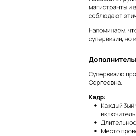
магистранты и в
соблюдают этич
Напоминаем, что
супервизии, но и
Дополнительн
Супервизию про
Сергеевна.
Кадр:
Каждый 3ый 
включитель
Длительност
Место пров