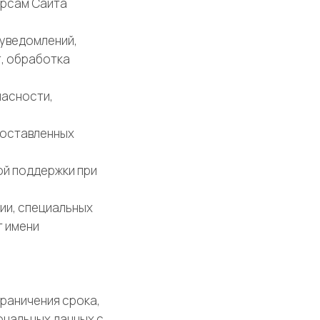
урсам Сайта
 уведомлений,
г, обработка
пасности,
доставленных
ой поддержки при
ции, специальных
т имени
раничения срока,
ональных данных с