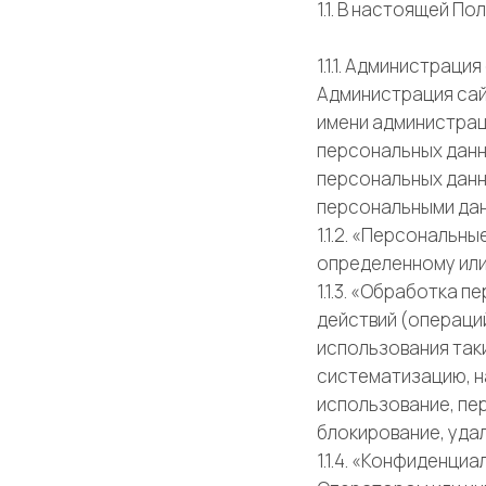
1.1. В настоящей 
1.1.1. Администра
Администрация сай
имени администрац
персональных данн
персональных данн
персональными да
1.1.2. «Персональн
определенному или
1.1.3. «Обработка 
действий (операци
использования таки
систематизацию, на
использование, пе
блокирование, уда
1.1.4. «Конфиденц