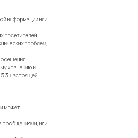
рой информации или
их посетителей.
хнических проблем,
посещения,
ому хранению и
 5.3. настоящей
ии может
а сообщениями, или