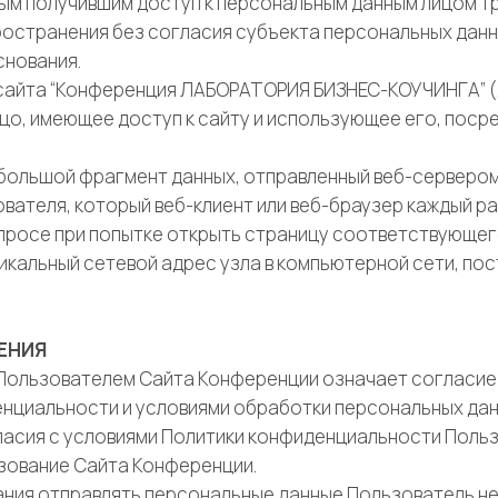
ым получившим доступ к персональным данным лицом т
ространения без согласия субъекта персональных данн
снования.
ль сайта “Конференция ЛАБОРАТОРИЯ БИЗНЕС-КОУЧИНГА” 
ицо, имеющее доступ к сайту и использующее его, поср
 небольшой фрагмент данных, отправленный веб-сервером
вателя, который веб-клиент или веб-браузер каждый ра
просе при попытке открыть страницу соответствующег
— уникальный сетевой адрес узла в компьютерной сети, по
ЕНИЯ
е Пользователем Сайта Конференции означает согласие
нциальности и условиями обработки персональных дан
огласия с условиями Политики конфиденциальности Поль
зование Сайта Конференции.
елания отправлять персональные данные Пользователь н