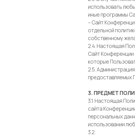
использовать любы
иные программы Са
– Сайт Конференци
отдельной политик
собственному жел
2.4. Настоящая По
Сайт Конференции н
которые Пользоват
2.5. Администраци
предоставляемых 
3. ПРЕДМЕТ ПО
3.1. Настоящая По
сайта Конференци
персональных данн
использовании люб
3.2.