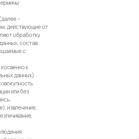
термины:
(далее –
ом, действующие от
вляют обработку
данных, состав
ершаемые с
 косвенно к
ьных данных).
 совокупность
ции или без
пись,
), извлечение,
езличивание,
блюдения