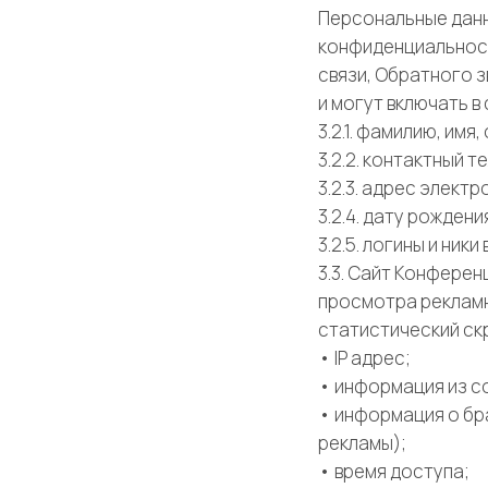
Персональные данн
конфиденциальнос
связи, Обратного з
и могут включать 
3.2.1. фамилию, имя
3.2.2. контактный 
3.2.3. адрес элект
3.2.4. дату рождени
3.2.5. логины и ники
3.3. Сайт Конфере
просмотра рекламн
статистический ск
• IP адрес;
• информация из co
• информация о бр
рекламы);
• время доступа;