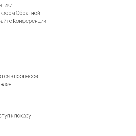
итики
я форм Обратной
 Сайте Конференции
ются в процессе
овлен
туп к показу