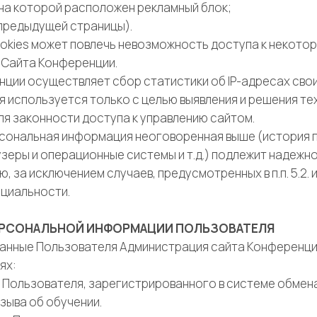
 на которой расположен рекламный блок;
предыдущей страницы).
cookies может повлечь невозможность доступа к некото
 Сайта Конференции.
енции осуществляет сбор статистики об IP-адресах сво
 используется только с целью выявления и решения те
ля законности доступа к управлению сайтом.
ерсональная информация неоговоренная выше (история 
зеры и операционные системы и т.д.) подлежит надежн
 за исключением случаев, предусмотренных в п.п. 5.2. и
циальности.
ПЕРСОНАЛЬНОЙ ИНФОРМАЦИИ ПОЛЬЗОВАТЕЛЯ
 данные Пользователя Администрация сайта Конференц
ях:
ии Пользователя, зарегистрированного в системе обмен
зыва об обучении.