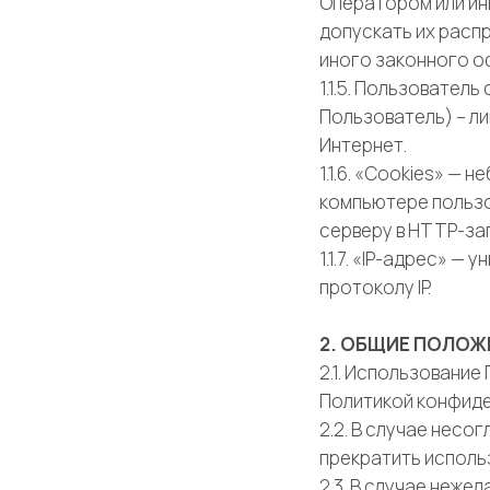
Оператором или ин
допускать их расп
иного законного о
1.1.5. Пользовате
Пользователь) – л
Интернет.
1.1.6. «Cookies» —
компьютере пользо
серверу в HTTP-за
1.1.7. «IP-адрес» 
протоколу IP.
2. ОБЩИЕ ПОЛОЖ
2.1. Использовани
Политикой конфиде
2.2. В случае нес
прекратить исполь
2.3. В случае неж