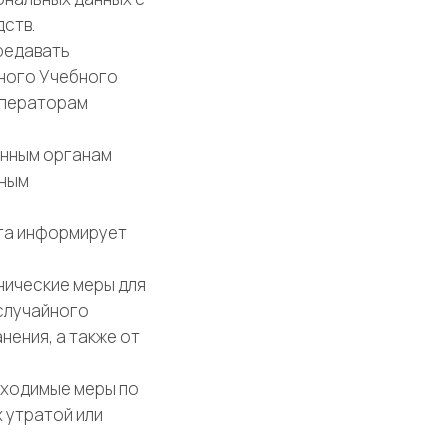
ств.
ередавать
нного Учебного
 операторам
енным органам
нным
йта информирует
нические меры для
случайного
нения, а также от
бходимые меры по
 утратой или