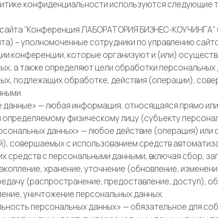
Политике конфиденциальности используются следующие 
ция сайта “Конференция ЛАБОРАТОРИЯ БИЗНЕС-КОУЧИНГА” 
та) – уполномоченные сотрудники по управлению сайт
ии конференции, которые организуют и (или) осущест
ых, а также определяют цели обработки персональных 
ых, подлежащих обработке, действия (операции), сов
нными.
ые данные» — любая информация, относящаяся прямо или
 определяемому физическому лицу (субъекту персонал
персональных данных» — любое действие (операция) или
й), совершаемых с использованием средств автоматиза
х средств с персональными данными, включая сбор, за
копление, хранение, уточнение (обновление, изменение
редачу (распространение, предоставление, доступ), об
ление, уничтожение персональных данных.
иальность персональных данных» — обязательное для со