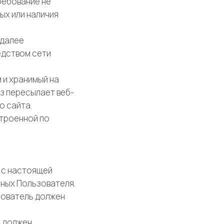
ребование не
ых или наличия
(далее
едством сети
 и хранимый на
з пересылает веб-
о сайта.
строенной по
 с настоящей
ных Пользователя.
зователь должен
е должен