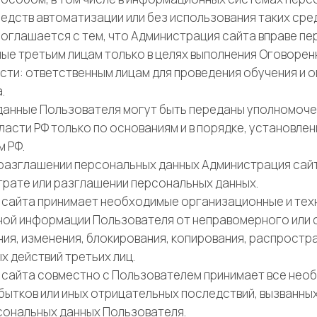
едств автоматизации или без использования таких сред
соглашается с тем, что Администрация сайта вправе п
ые третьим лицам только в целях выполнения Оговоре
ости: ответственным лицам для проведения обучения и
.
 данные Пользователя могут быть переданы уполномоч
ласти РФ только по основаниям и в порядке, установле
 РФ.
ли разглашении персональных данных Администрация са
трате или разглашении персональных данных.
я сайта принимает необходимые организационные и тех
ой информации Пользователя от неправомерного или 
ия, изменения, блокирования, копирования, распростра
х действий третьих лиц.
я сайта совместно с Пользователем принимает все нео
ытков или иных отрицательных последствий, вызванных
ональных данных Пользователя.