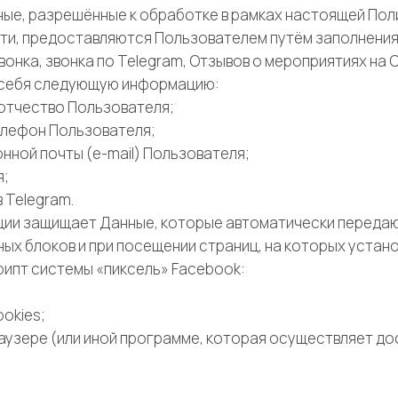
ые, разрешённые к обработке в рамках настоящей Пол
ти, предоставляются Пользователем путём заполнени
вонка, звонка по Telegram, Отзывов о мероприятиях на
в себя следующую информацию:
, отчество Пользователя;
телефон Пользователя;
ронной почты (e-mail) Пользователя;
я;
 в Telegram.
нции защищает Данные, которые автоматически переда
ых блоков и при посещении страниц, на которых устан
рипт системы «пиксель» Facebook:
okies;
аузере (или иной программе, которая осуществляет дос