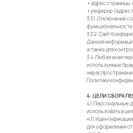
• адрес страницы,
• реферер (адрес 
3.3.1. Отключение 
функциональности
3.3.2. Сайт Конфер
Данная информация
а также для контро
3.4. Любая иная п
используемые брау
нераспространению,
Политики конфиден
4. ЦЕЛИ СБОРА 
4.1. Персональные
использовать в цел
4.1.1. Идентификац
для оформления от