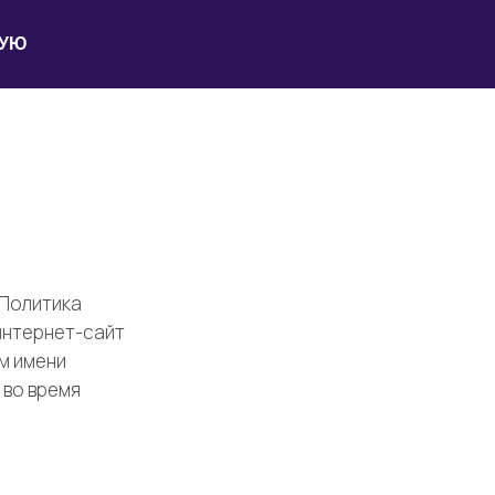
НУЮ
и
 Политика
интернет-сайт
м имени
 во время