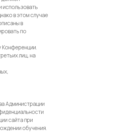
и использовать
нако в этом случае
описаны в
ировать по
у Конференции.
ретьих лиц, на
ных,
тва Администрации
нфиденциальности
ии сайта при
ождении обучения.