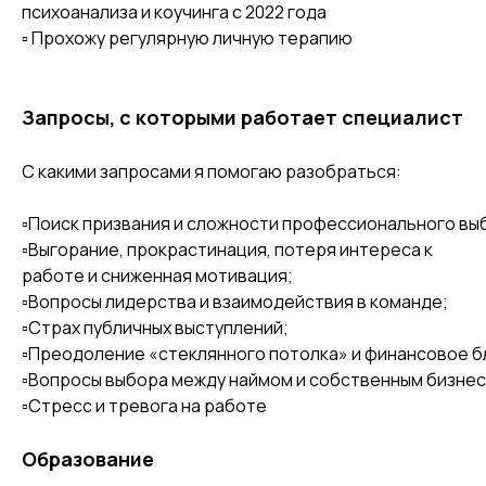
психоанализа и коучинга с 2022 года
▫️ Прохожу регулярную личную терапию
Запросы, с которыми работает специалист
С какими запросами я помогаю разобраться:
▫️Поиск призвания и сложности профессионального вы
▫️Выгорание, прокрастинация, потеря интереса к
работе и сниженная мотивация;
▫️Вопросы лидерства и взаимодействия в команде;
▫️Страх публичных выступлений;
▫️Преодоление «стеклянного потолка» и финансовое б
▫️Вопросы выбора между наймом и собственным бизне
▫️Стресс и тревога на работе
Образование