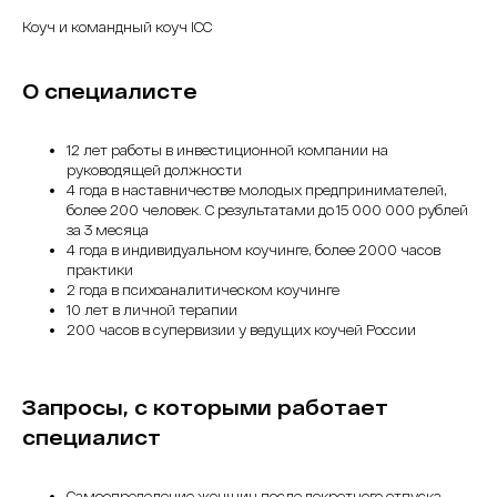
Коуч и командный коуч ICC
О специалисте
12 лет работы в инвестиционной компании на
руководящей должности
4 года в наставничестве молодых предпринимателей,
более 200 человек. С результатами до 15 000 000 рублей
за 3 месяца
4 года в индивидуальном коучинге, более 2000 часов
практики
2 года в психоаналитическом коучинге
10 лет в личной терапии
200 часов в супервизии у ведущих коучей России
Запросы, с которыми работает
специалист
Самоопределение женщин после декретного отпуска