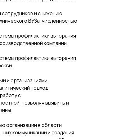
 сотрудников и снижению
ехнического ВУЗа, численностью
истемы профилактики выгорания
производственной компании.
истемы профилактики выгорания
осквы.
ми и организациями.
алитический подход
работу с
лостной, позволяя выявить и
чины.
ую организации в области
енних коммуникаций и создания