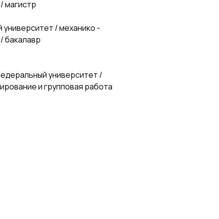
/ магистр
 университет / механико -
/ бакалавр
федеральный университет /
тирование и групповая работа