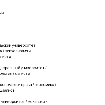
ми
льский университет
 / психоанализ и
агистр
федеральный университет /
ология / магистр
кономики и права / экономика /
ециалист
 университет / механико -