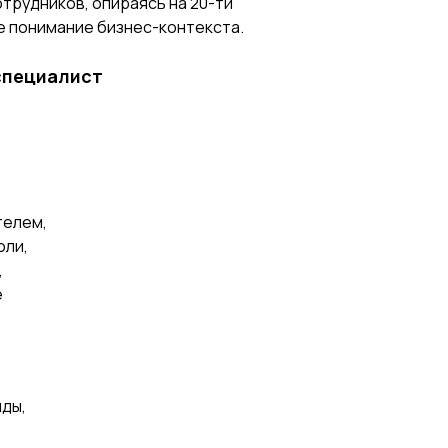
трудников, опираясь на 20-ти
е понимание бизнес-контекста.
специалист
телем,
оли,
,
е
ды,