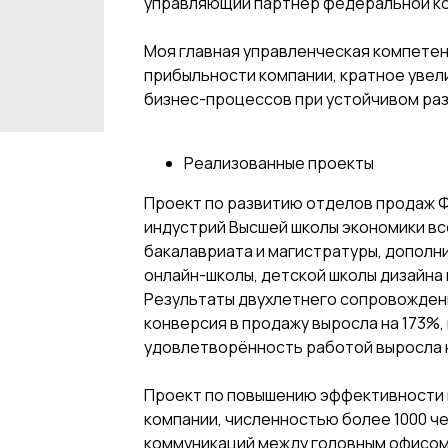
управляющий партнёр федеральной ко
Моя главная управленческая компете
прибыльности компании, кратное увел
бизнес-процессов при устойчивом раз
Реализованные проекты
Проект по развитию отделов продаж 
индустрий Высшей школы экономики вс
бакалавриата и магистратуры, дополн
онлайн-школы, детской школы дизайна
Результаты двухлетнего сопровождени
конверсия в продажу выросла на 173%, 
удовлетворённость работой выросла 
Проект по повышению эффективности 
компании, численностью более 1000 ч
коммуникаций между головным офисом