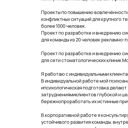
Проекты по повышению вовлечённости
конфликтных ситуаций для крупного т
более 1000 человек.
Проект по разработке и внедрению с
для команды из 20 человек рекламно-
Проект по разработке и внедрению с
для сети стоматологических клиник М
Я работаю с индивидуальными клиента
В индивидуальной работе мой психоан
ипсихологическая подготовка делают 
затруднениямиклиентов глубокой и це
бережнопроработать их истинные при
В корпоративной работе я консультир
устойчивого развития команды, внутр