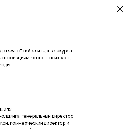
да мечты", победитель конкурса
 инновациям, бизнес-психолог,
манды
ициях:
холдинга, генеральный директор
окон, коммерческий директор и