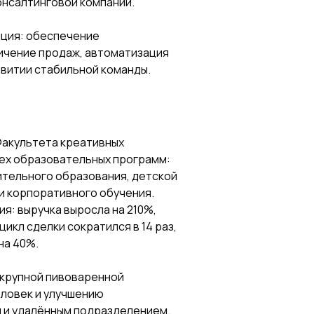
нсалтинговой компании.
нция: обеспечение
ичение продаж, автоматизация
витии стабильной команды.
Факультета креативных
ех образовательных программ:
ительного образования, детской
 и корпоративного обучения.
я: выручка выросла на 210%,
цикл сделки сократился в 14 раз,
на 40%.
крупной пивоваренной
еловек и улучшению
 и удалённым подразделением.