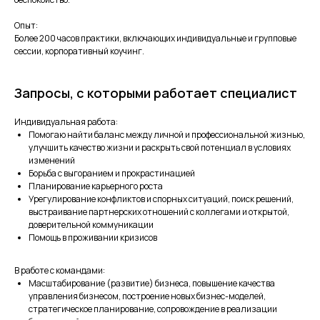
Опыт:
Более 200 часов практики, включающих индивидуальные и групповые
сессии, корпоративный коучинг.
Запросы, с которыми работает специалист
Индивидуальная работа:
Помогаю найти баланс между личной и профессиональной жизнью,
улучшить качество жизни и раскрыть свой потенциал в условиях
изменений
Борьба с выгоранием и прокрастинацией
Планирование карьерного роста
Урегулирование конфликтов и спорных ситуаций, поиск решений,
выстраивание партнерских отношений с коллегами и открытой,
доверительной коммуникации
Помощь в проживании кризисов
В работе с командами:
Масштабирование (развитие) бизнеса, повышение качества
управления бизнесом, построение новых бизнес-моделей,
стратегическое планирование, сопровождение в реализации