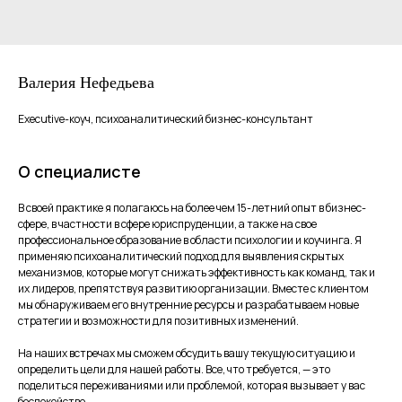
Валерия Нефедьева
Executive-коуч, психоаналитический бизнес-консультант
О специалисте
В своей практике я полагаюсь на более чем 15-летний опыт в бизнес-
сфере, в частности в сфере юриспруденции, а также на свое
профессиональное образование в области психологии и коучинга. Я
применяю психоаналитический подход для выявления скрытых
механизмов, которые могут снижать эффективность как команд, так и
их лидеров, препятствуя развитию организации. Вместе с клиентом
мы обнаруживаем его внутренние ресурсы и разрабатываем новые
стратегии и возможности для позитивных изменений.
На наших встречах мы сможем обсудить вашу текущую ситуацию и
определить цели для нашей работы. Все, что требуется, — это
поделиться переживаниями или проблемой, которая вызывает у вас
беспокойство.