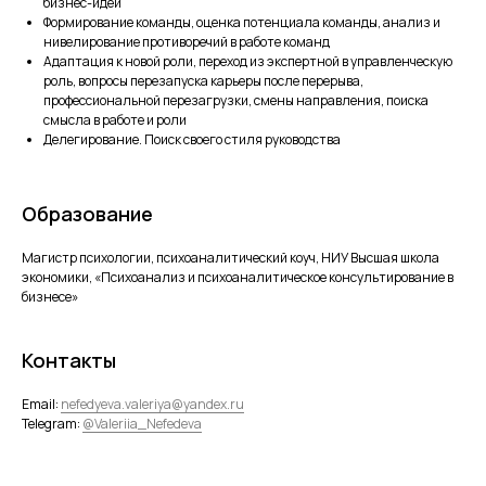
бизнес-идей
‌Формирование команды, оценка потенциала команды, анализ и
нивелирование противоречий в работе команд
Адаптация к новой роли, переход из экспертной в управленческую
роль, вопросы перезапуска карьеры после перерыва,
профессиональной перезагрузки, смены направления, поиска
смысла в работе и роли
Делегирование. Поиск своего стиля руководства
Образование
Магистр психологии, психоаналитический коуч, НИУ Высшая школа
экономики, «Психоанализ и психоаналитическое консультирование в
бизнесе»
Контакты
Email:
nefedyeva.valeriya@yandex.ru
Telegram:
@Valeriia_Nefedeva