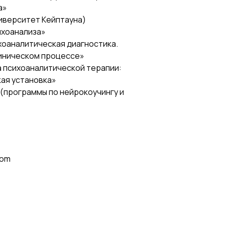
а»
иверситет Кейптауна)
ихоанализа»
хоаналитическая диагностика.
линическом процессе»
а психоаналитической терапии:
кая установка»
(программы по нейрокоучингу и
com