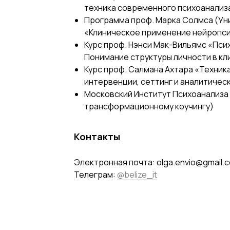
техника современного психоанализ
Программа проф. Марка Солмса (Ун
«Клиническое применение нейропс
Курс проф. Нэнси Мак-Вильямс «Пси
Понимание структуры личности в к
Курс проф. Салмана Ахтара «Техник
интервенции, сеттинг и аналитичес
Московский Институт Психоанализа 
трансформационному коучингу)
Контакты
Электронная почта: olga.envio@gmail.
Телеграм:
@belize_it