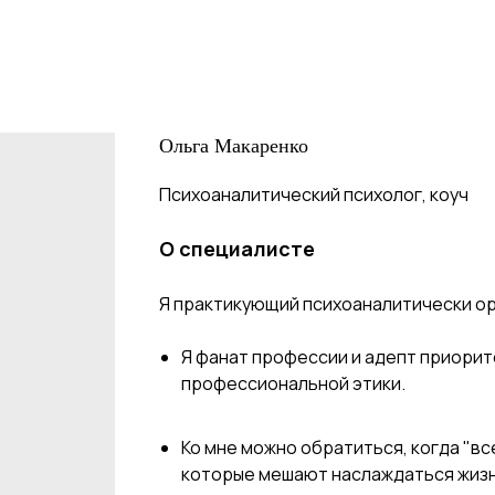
Ольга Макаренко
Психоаналитический психолог, коуч
О специалисте
Я практикующий психоаналитически ор
Я фанат профессии и адепт приори
профессиональной этики.
Ко мне можно обратиться, когда "вс
которые мешают наслаждаться жизнь