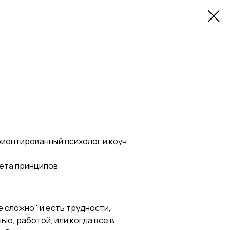
иентированный психолог и коуч.
тета принципов
е сложно" и есть трудности,
ю, работой, или когда все в