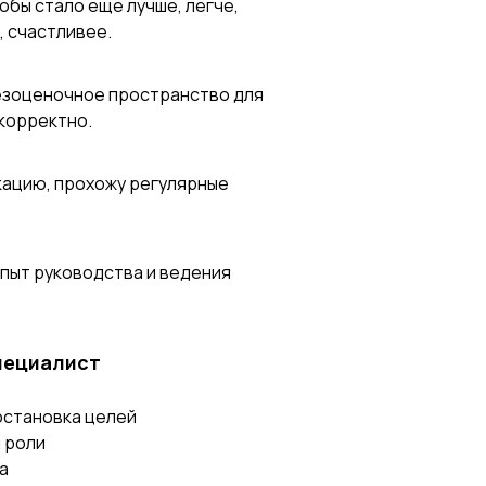
обы стало еще лучше, легче,
, счастливее.
безоценочное пространство для
корректно.
кацию, прохожу регулярные
пыт руководства и ведения
пециалист
остановка целей
й роли
а