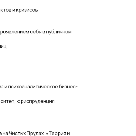
ктов и кризисов
проявлением себя в публичном
ниц
з и психоаналитическое бизнес-
рситет, юриспруденция
 на Чистых Прудах, «Теория и