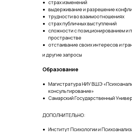
страх изменений
выдерживание и разрешение конфли
трудности во взаимоотношениях
страх публичных выступлений
сложности с позиционированием и 
пространстве
отстаивание своих интересов и гра
и другие запросы
Образование
Магистратура НИУ ВШЭ «Психоанали
консультирование»
Самарский Государственный Униве
ДОПОЛНИТЕЛЬНО:
Институт Психологии и Психоанализа