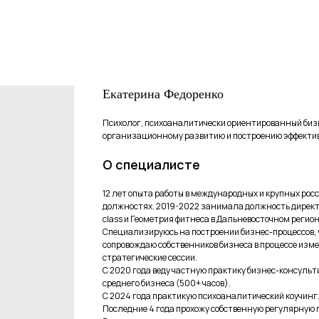
Екатерина Федоренко
Психолог, психоаналитически ориентированный биз
организационному развитию и построению эффектив
О специалисте
12 лет опыта работы в международных и крупных ро
должностях. 2019-2022 занимала должность директо
class и Геометрия фитнеса в Дальневосточном регион
Специализируюсь на построении бизнес-процессов, 
сопровождаю собственников бизнеса в процессе изме
стратегические сессии.
С 2020 года веду частную практику бизнес-консуль
среднего бизнеса (500+ часов).
С 2024 года практикую психоаналитический коучинг
Последние 4 года прохожу собственную регулярную п