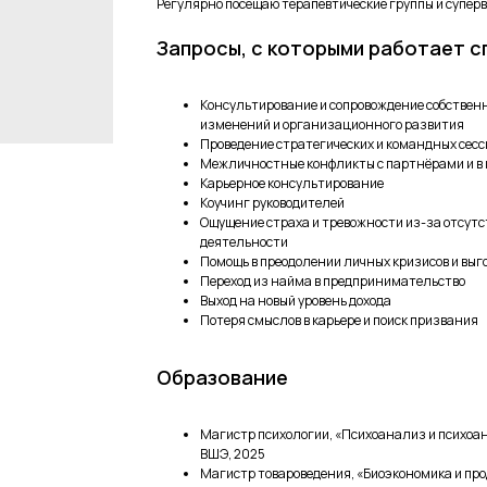
Регулярно посещаю терапевтические группы и суперв
Запросы, с которыми работает 
Консультирование и сопровождение собственн
изменений и организационного развития
Проведение стратегических и командных сесс
Межличностные конфликты с партнёрами и в 
Карьерное консультирование
Коучинг руководителей
Ощущение страха и тревожности из-за отсутс
деятельности
Помощь в преодолении личных кризисов и вы
Переход из найма в предпринимательство
Выход на новый уровень дохода
Потеря смыслов в карьере и поиск призвания
Образование
Магистр психологии, «Психоанализ и психоа
ВШЭ, 2025
Магистр товароведения, «Биоэкономика и про