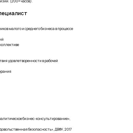
изии. (200+ часов).
специалист
иков малого и среднего бизнеса в процессе
ий
коллективе
твия удовлетворенности в рабочей
горания
налитическое бизнес-консультирование»,
довольственная безопасность», ДВФУ, 2017