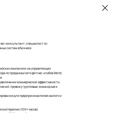
нес-консультант, специалист по
ных систем в бизнесе
ссийских компаниях на управляющих
ра по продажам сети фитнес-клубов World
е.
увеличении коммерческой эффективности,
нений, провожу групповые, командные и
тирования для предпринимателей малого и
.
сихотерапию (100+ часов).