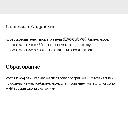
Станислав Андрияхин
Executive)
Коуч руководителей высшего звена (
, бизнес-коуч,
психоаналитический бизнес-консультант, agile-коуч,
психоаналитически ориентированный психотерапевт
Образование
Российско-французская магистерсая программа «Психоанализ и
психоаналитическое бизнес-консультирование», магистр психологии,
НИУ Высшая школа экономики