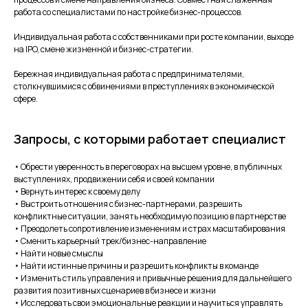
работа со специалистами по настройке бизнес-процессов.
Индивидуальная работа с собственниками при росте компании, выходе
на IPO, смене жизненной и бизнес-стратегии.
Бережная индивидуальная работа с предпринимателями,
столкнувшимися с обвинениями в преступлениях в экономической
сфере.
Запросы, с которыми работает специалист
• Обрести уверенность в переговорах на высшем уровне, в публичных
выступлениях, продвижении себя и своей компании
• Вернуть интерес к своему делу
• Выстроить отношения с бизнес-партнерами, разрешить
конфликтные ситуации, занять необходимую позицию в партнерстве
• Преодолеть сопротивление изменениям и страх масштабирования
• Сменить карьерный трек/бизнес-направление
• Найти новые смыслы
• Найти истинные причины и разрешить конфликты в команде
• Изменить стиль управления и привычные решения для дальнейшего
развития позитивных сценариев в бизнесе и жизни
• Исследовать свои эмоциональные реакции и научиться управлять