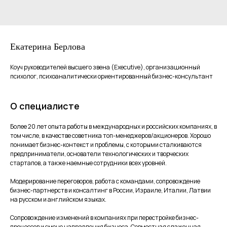
Екатерина Берлова
Коуч руководителей высшего звена (Executive), организационный
психолог, психоаналитически ориентированный бизнес-консультант
О специалисте
Более 20 лет опыта работы в международных и российских компаниях, в
том числе, в качестве советника топ-менеджеров/акционеров. Хорошо
понимает бизнес-контекст и проблемы, с которыми сталкиваются
предприниматели, основатели технологических и творческих
стартапов, а также наемные сотрудники всех уровней.
Модерирование переговоров, работа с командами, сопровождение
бизнес-партнерств и консалтинг в России, Израиле, Италии, Латвии
на русском и английском языках.
Сопровождение изменений в компаниях при перестройке бизнес-
процессов и смене направления бизнеса. Совместная слаженная