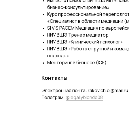
Магистр психологии, ВШЭ МП «Псих
бизнес-консультирование»
Курс профессиональной переподго
«Специалист в области медиации (
SI VIS PACEM Медиация по европейс
НИУ ВШЭ Тренер медиатор
НИУ ВШЭ «Клинический психолог»
НИУ ВШЭ «Работа с группой и коман
подходе»
Менторинг в бизнесе (ICF)
Контакты
Электронная почта: rakovich.ei@mail.ru
Телеграм:
@legallyblonde08