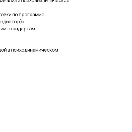
оанализ и психоаналитическое
товки по программе
медиатор)»
ким стандартам
дой в психодинамическом