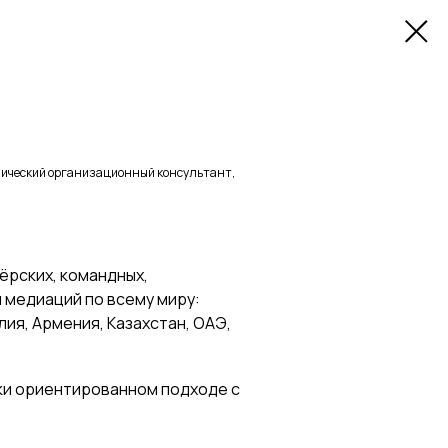
амический организационный консультант,
нёрских, командных,
 медиаций по всему миру:
лия, Армения, Казахстан, ОАЭ,
ки ориентированном подходе с