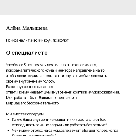
Алёна Малышева
Психоаналитический коуч, психолог
О специалисте
Уже более 3 лет вся моя деятельность как психолога,
психоаналитического коуча и ментора направлена на то,
чтобы люди научились слышать и слушать себя и доверять
своему внутреннему голосу.
Ваше внутреннее «я» знает
ответ. Но ему мешает шум внутренней критики и чужих ожиданий.
Моя работа — быть Вашим проводником в
мир Вашего бессознательного.
Мы вместе исследуем:
Какие Ваши внутренние «защитники» заставляют Вас
откладывать важные задачи или работать без отдыха?
Чей именно голос на самом деле звучит в Вашей голове, когда
Вы сами критикуете себя?