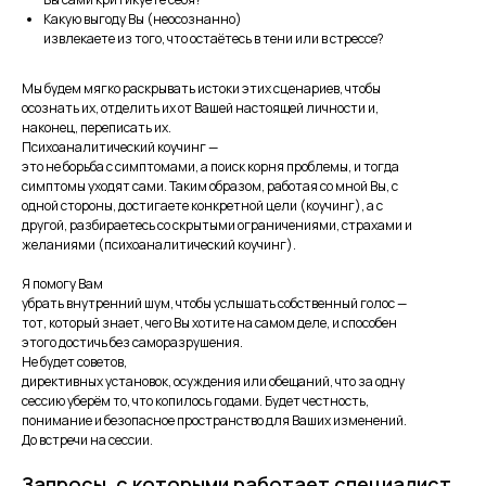
Какую выгоду Вы (неосознанно)
извлекаете из того, что остаётесь в тени или в стрессе?
Мы будем мягко раскрывать истоки этих сценариев, чтобы
осознать их, отделить их от Вашей настоящей личности и,
наконец, переписать их.
Психоаналитический коучинг —
это не борьба с симптомами, а поиск корня проблемы, и тогда
симптомы уходят сами. Таким образом, работая со мной Вы, с
одной стороны, достигаете конкретной цели (коучинг), а с
другой, разбираетесь со скрытыми ограничениями, страхами и
желаниями (психоаналитический коучинг).
Я помогу Вам
убрать внутренний шум, чтобы услышать собственный голос —
тот, который знает, чего Вы хотите на самом деле, и способен
этого достичь без саморазрушения.
Не будет советов,
директивных установок, осуждения или обещаний, что за одну
сессию уберём то, что копилось годами. Будет честность,
понимание и безопасное пространство для Ваших изменений.
До встречи на сессии.
Запросы, с которыми работает специалист