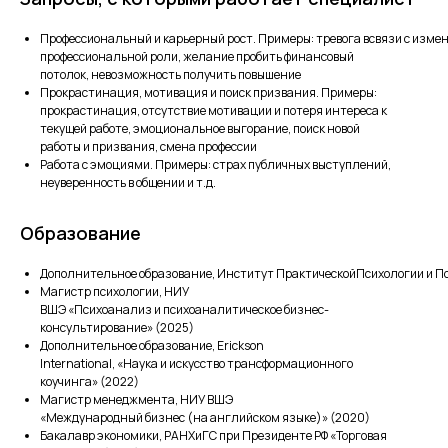
Профессиональный и карьерный рост. Примеры: тревога всвязи с изме
профессиональной роли, желание пробить финансовый
потолок, невозможность получить повышение
Прокрастинация, мотивация и поиск призвания. Примеры:
прокрастинация, отсутствие мотивации и потеря интереса к
текущей работе, эмоциональное выгорание, поиск новой
работы и призвания, смена профессии
Работа с эмоциями. Примеры: страх публичных выступлений,
неуверенность в общении и т.д.
Образование
Дополнительное образование, Институт ПрактическойПсихологии и Пс
Магистр психологии, НИУ
ВШЭ «Психоанализ и психоаналитическое бизнес-
консультирование» (2025)
Дополнительное образование, Erickson
International, «Наука и искусство трансформационного
коучинга» (2022)
Магистр менеджмента, НИУ ВШЭ
«Международный бизнес (на английском языке)» (2020)
Бакалавр экономики, РАНХиГС при Президенте РФ «Торговая