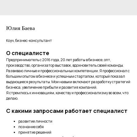
Юлия Баева
Коуч, бизнес-консультант
О специалисте
Предприниматель с 2016 года, 20 лет работы в бизнесе, опт,
производство, организатор выставок, вдохновитель своей команды.
Развиваю личные и профессиональных компетенции. Я профессионал с
большим опытом в бизнесе и успешным стартапом, который показал
выдающиеся результаты. Мои навыки включают разработку стратегий
бизнеса, увеличение прибыли и развития компаний.
Я стремлюсь к инновациям, качеству и профессионализму во всем, что
делаю.
С какими запросами работает специалист
развитие личности
познание себя
принятие решений