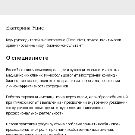
Екатерина Уцис
Коуч руководителей высшего звена (Executive), психоаналитически
ориентированный коуч, бизнес-консультант
О специалисте
Более 7 лет являюсь совладельцем и руководителем сети частных
медицинских клиник. Имею большой опыт в построении команд и
бизнес-процессов, в подготовке и развитии персонала, повышении
личной эффективности сотрудников.
Работая с врачами и медицинским персоналом, я приобрела обширный
практический опыт в выявлении и преодолении внутренних убеждений
сотрудников, которые препятствуют достижению успеха в
профессиональной деятельности.
В своей практике я фокусируюсь на проблеме принятия себя и своей
профессиональной роли, признания собственных достижений,
получения удовольствия от работы.