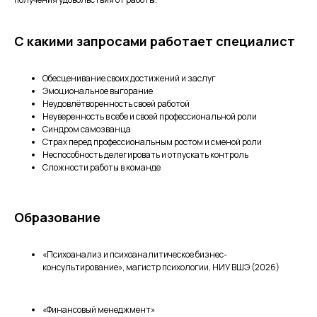
С какими запросами работает специалист
Обесценивание своих достижений и заслуг
Эмоциональное выгорание
Неудовлётворенность своей работой
Неуверенность в себе и своей профессиональной роли
Синдром самозванца
Страх перед профессиональным ростом и сменой роли
Неспособность делегировать и отпускать контроль
Сложности работы в команде
Образование
«Психоанализ и психоаналитическое бизнес-
консультирование», магистр психологии, НИУ ВШЭ (2026)
«Финансовый менеджмент»