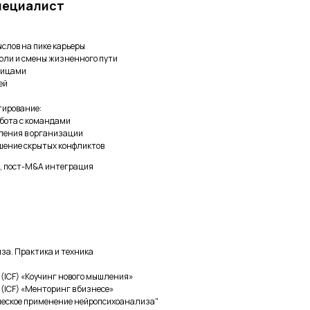
пециалист
слов на пике карьеры
оли и смены жизненного пути
ницами
ей
тирование:
абота с командами
ления в организации
шение скрытых конфликтов
, пост-M&A интеграция
за. Практика и техника
(ICF) «Коучинг нового мышления»
(ICF) «Менторинг в бизнесе»
ческое применение нейропсихоанализа"