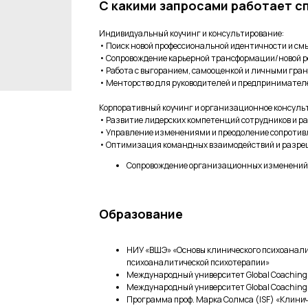
С какими запросами работает с
Индивидуальный коучинг и консультирование:
• Поиск новой профессиональной идентичности и смы
• Сопровождение карьерной трансформации/новой р
• Работа с выгоранием, самооценкой и личными гра
• Менторство для руководителей и предпринимател
Корпоративный коучинг и организационное консуль
• Развитие лидерских компетенций сотрудников и р
• Управление изменениями и преодоление сопротив
• Оптимизация командных взаимодействий и разре
Сопровождение организационных изменений
Образование
НИУ «ВШЭ» «Основы клинического психоанали
психоаналитической психотерапии»
Международный университет Global Coaching 
Международный университет Global Coaching 
Программа проф. Марка Солмса (ISF) «Клини