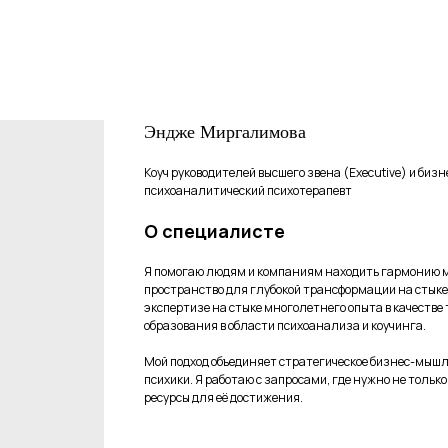
Эндже Миргалимова
Коуч руководителей высшего звена (Executive) и биз
психоаналитический психотерапевт
О специалисте
Я помогаю людям и компаниям находить гармонию 
пространство для глубокой трансформации на стыке 
экспертизе на стыке многолетнего опыта в качестве
образования в области психоанализа и коучинга.
Мой подход объединяет стратегическое бизнес-мышл
психики. Я работаю с запросами, где нужно не тольк
ресурсы для её достижения.