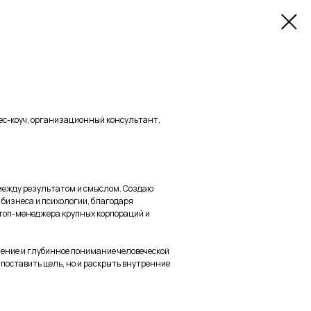
нес-коуч, организационный консультант,
между результатом и смыслом. Создаю
бизнеса и психологии, благодаря
 топ-менеджера крупных корпораций и
ение и глубинное понимание человеческой
о поставить цель, но и раскрыть внутренние