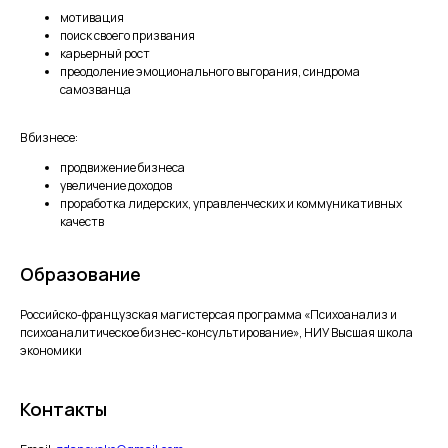
мотивация
поиск своего призвания
карьерный рост
преодоление эмоционального выгорания, синдрома
самозванца
В бизнесе:
продвижение бизнеса
увеличение доходов
проработка лидерских, управленческих и коммуникативных
качеств
Образование
Российско-французская магистерсая программа «Психоанализ и
психоаналитическое бизнес-консультирование», НИУ Высшая школа
экономики
Контакты