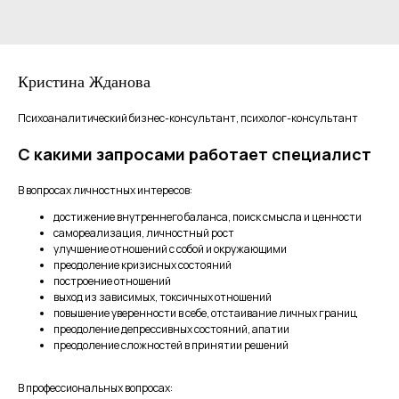
Кристина Жданова
Психоаналитический бизнес-консультант, психолог-консультант
С какими запросами работает специалист
В вопросах личностных интересов:
достижение внутреннего баланса, поиск смысла и ценности
самореализация, личностный рост
улучшение отношений с собой и окружающими
преодоление кризисных состояний
построение отношений
выход из зависимых, токсичных отношений
повышение уверенности в себе, отстаивание личных границ
преодоление депрессивных состояний, апатии
преодоление сложностей в принятии решений
В профессиональных вопросах: