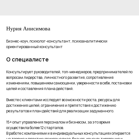
Нурия Анисимова
Бизнес-коуч, психолог-консультант, психоаналитически
ориентированный консультант
О специалисте
Консультирует руководителей, топ-менеджеров, предпринимателей по
вопросам лидерства, личностного развития, сопротивления
изменениям, повышением самооценки, уверенности в себе, постановки
целей и составления плана действий.
Вместе с клиентами исследует возможности роста, ресурсы для
достижения целей, ограничения и препятствия к достижению
результатов и план действий для реализации задуманного.
15+ опыт управления персоналом и бизнесом, за это время
осуществила более 12 стартапов.
В работе с компаниями и в индивидуальных консультациях опирается
на теорию и практику психоанализа, бизнес-консультирования и