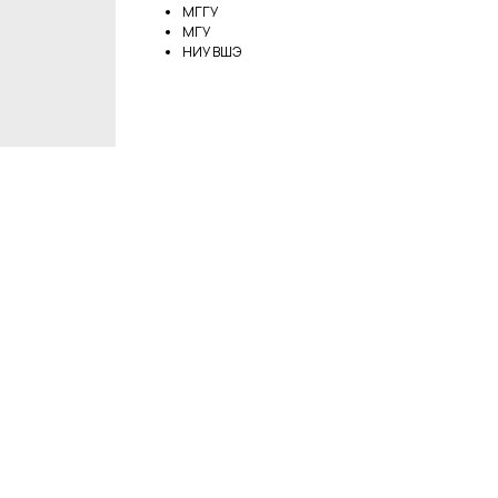
МГГУ
МГУ
НИУ ВШЭ