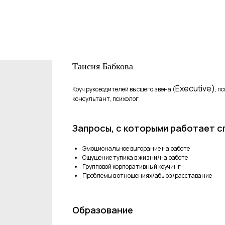
Таисия Бабкова
Executive)
Коуч руководителей высшего звена (
, п
консультант, психолог
Запросы, с которыми работает 
Эмоциональное выгорание на работе
Ощущение тупика в жизни/на работе
Групповой корпоративный коучинг
Проблемы в отношениях/абьюз/расставание
Образование