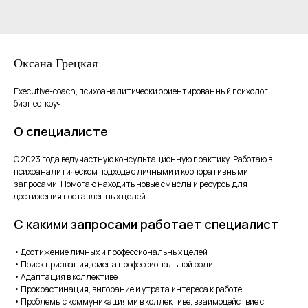
Оксана Грецкая
Executive-coach, психоаналитически ориентированный психолог,
бизнес-коуч
О специалисте
С 2023 года веду частную консультационную практику. Работаю в
психоаналитическом подходе с личными и корпоративными
запросами. Помогаю находить новые смыслы и ресурсы для
достижения поставленных целей.
С какими запросами работает специалист
• Достижение личных и профессиональных целей
• Поиск призвания, смена профессиональной роли
• Адаптация в коллективе
• Прокрастинация, выгорание и утрата интереса к работе
• Проблемы с коммуникациями в коллективе, взаимодействие с