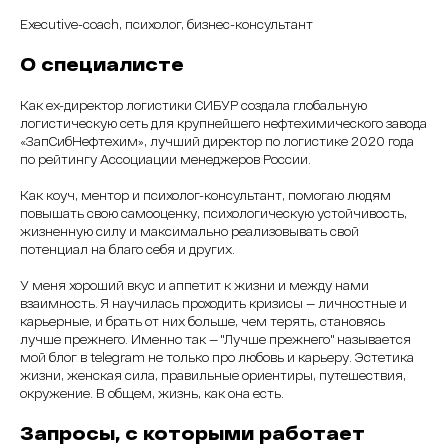
Executive-coach, психолог, бизнес-консультант
О специалисте
Как ex-директор логистики СИБУР создала глобальную
логистическую сеть для крупнейшего нефтехимического завода
«ЗапСибНефтехим», лучший директор по логистике 2020 года
по рейтингу Ассоциации менеджеров России.
Как коуч, ментор и психолог-консультант, помогаю людям
повышать свою самооценку, психологическую устойчивость,
жизненную силу и максимально реализовывать свой
потенциал на благо себя и других.
У меня хороший вкус и аппетит к жизни и между нами
взаимность. Я научилась проходить кризисы — личностные и
карьерные, и брать от них больше, чем терять, становясь
лучше прежнего. Именно так — "Лучше прежнего" называется
мой блог в telegram не только про любовь и карьеру. Эстетика
жизни, женская сила, правильные ориентиры, путешествия,
окружение. В общем, жизнь, как она есть.
Запросы, с которыми работает