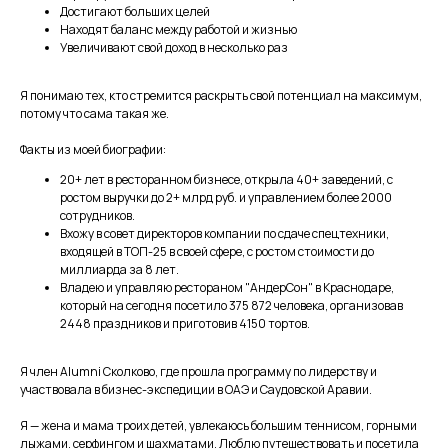
Достигают больших целей
Находят баланс между работой и жизнью
Увеличивают свой доход в несколько раз
Я понимаю тех, кто стремится раскрыть свой потенциал на максимум,
потому что сама такая же.
Факты из моей биографии:
20+ лет в ресторанном бизнесе, открыла 40+ заведений, с
ростом выручки до 2+ млрд руб. и управлением более 2000
сотрудников.
Вхожу в совет директоров компании по сдаче спецтехники,
входящей в ТОП-25 в своей сфере, с ростом стоимости до
миллиарда за 8 лет.
Владею и управляю рестораном "АндерСон" в Краснодаре,
который на сегодня посетило 375 872 человека, организовав
2448 праздников и приготовив 4150 тортов.
Я член Alumni Сколково, где прошла программу по лидерству и
участвовала в бизнес-экспедиции в ОАЭ и Саудовской Аравии.
Я — жена и мама троих детей, увлекаюсь большим теннисом, горными
лыжами, серфингом и шахматами. Люблю путешествовать и посетила