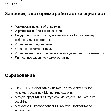
47 стран.
Запросы, с которыми работает специалист
Формирование личной стратегии
Формирование бизнес-стратегии
Лидерство и развитие лидерских качеств, Баланс между
работой и личной жизнью
Управление конфликтами
Управление изменениями
Управление стрессом и развитие эмоционального интеллекта
Личностное развитие и самопознание
Образование
НИУ ВШЭ «Психоанализ и психоаналитическое бизнес-
консультирование». Магистр психологии
Международный институт коуч-менеджмента. Executive
coaching
Московская школа управления Skolkovo. Программа по
лидерству