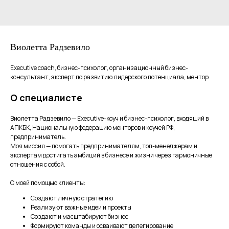
Виолетта Радзевило
Executive coach, бизнес-психолог, организационный бизнес-
консультант, эксперт по развитию лидерского потенциала, ментор
О специалисте
Виолетта Радзевило — Executive-коуч и бизнес-психолог, входящий в
АПКБК, Национальную федерацию менторов и коучей РФ,
предприниматель.
Моя миссия — помогать предпринимателям, топ-менеджерам и
экспертам достигать амбиций в бизнесе и жизни через гармоничные
отношения с собой.
С моей помощью клиенты:
Создают личную стратегию
Реализуют важные идеи и проекты
Создают и масштабируют бизнес
Формируют команды и осваивают делегирование