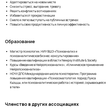
Адаптироваться на новом месте
Снизить стресс, выгорание, тревогу
Решить конфликты в отношениях
Избавиться от прокрастинации
Смело и легко выступать на публичных встречах
Повысить свою продуктивность и личную эффективность
Образование
Магистр психологии, НИУ ВШЭ «Психоанализ и
психоаналитическое бизнес-консультирование»
Повышение квалификации в области Newpsy Institute & Society
Курсы «Введение в Нейропсихоанализ», «Клиническое применение
Нейропсихоанализа»
НОЧУ ДПО Международная школа психотерапии, Программа
повышения квалификации «Психосоматология: подход Луиса
Кьоццы, или психоаналитическая работа с историей, скрывающейся
в теле»
Членство в других ассоциациях