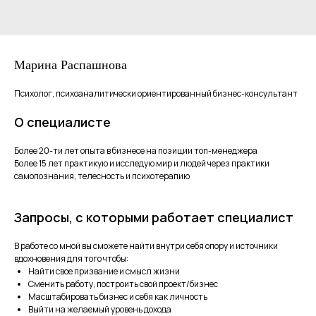
Марина Распашнова
Психолог, психоаналитически ориентированный бизнес-консультант
О специалисте
Более 20-ти лет опыта в бизнесе на позиции топ-менеджера
Более 15 лет практикую и исследую мир и людей через практики
самопознания, телесность и психотерапию
Запросы, с которыми работает специалист
В работе со мной вы сможете найти внутри себя опору и источники
вдохновения для того чтобы:
Найти свое призвание и смысл жизни
Сменить работу, построить свой проект/бизнес
Масштабировать бизнес и себя как личность
Выйти на желаемый уровень дохода