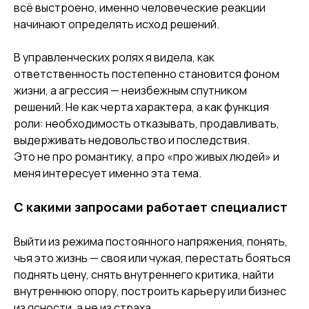
всё выстроено, именно человеческие реакции
начинают определять исход решений.
В управленческих ролях я видела, как
ответственность постепенно становится фоном
жизни, а агрессия — неизбежным спутником
решений. Не как черта характера, а как функция
роли: необходимость отказывать, продавливать,
выдерживать недовольство и последствия.
Это не про романтику, а про «про живых людей» и
меня интересует именно эта тема.
С какими запросами работает специалист
Выйти из режима постоянного напряжения, понять,
чья это жизнь — своя или чужая, перестать бояться
поднять цену, снять внутреннего критика, найти
внутреннюю опору, построить карьеру или бизнес
из ясности, а не из страха.