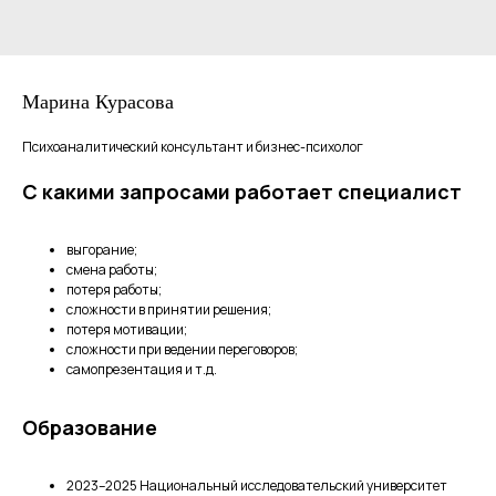
Марина Курасова
Психоаналитический консультант и бизнес-психолог
С какими запросами работает специалист
выгорание;
смена работы;
потеря работы;
сложности в принятии решения;
потеря мотивации;
сложности при ведении переговоров;
самопрезентация и т.д.
Образование
2023–2025 Национальный исследовательский университет