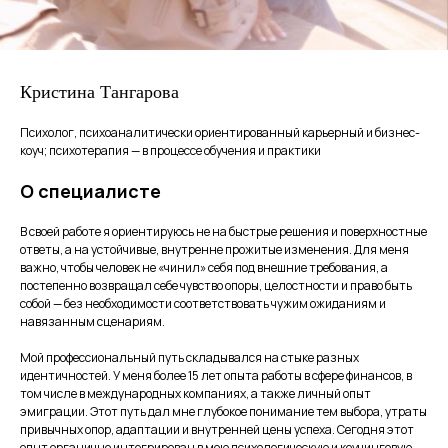
Кристина Тангарова
Психолог, психоаналитически ориентированный карьерный и бизнес-
коуч; психотерапия — в процессе обучения и практики
О специалисте
В своей работе я ориентируюсь не на быстрые решения и поверхностные
ответы, а на устойчивые, внутренне прожитые изменения. Для меня
важно, чтобы человек не «чинил» себя под внешние требования, а
постепенно возвращал себе чувство опоры, целостности и право быть
собой — без необходимости соответствовать чужим ожиданиям и
навязанным сценариям.
Мой профессиональный путь складывался на стыке разных
идентичностей. У меня более 15 лет опыта работы в сфере финансов, в
том числе в международных компаниях, а также личный опыт
эмиграции. Этот путь дал мне глубокое понимание тем выбора, утраты
привычных опор, адаптации и внутренней цены успеха. Сегодня этот
опыт органично интегрирован в мою психологическую и коучинговую