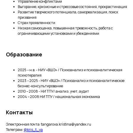
Управление конфликтами
Выгорание, кризисные и стрессовые состояния, прокрастинация
Развитие творческого потенциала, самореализация, поиск
призвания
Страх проявленности
Низкая самооценка, повышенная тревожность, работа с
ограничивающими установками и убеждениями
Образование
2025 – н.в. - НИУ «ВШЭ» / Психоанализ и психоаналитическая
психотерапия
2023 – 2025 - НИУ «ВШЭ» / Психоанализ и психоаналитическое
бизнес-консультирование
2010 – 2008 - НИ ТПУ/ анализ, учет, аудит
2004 – 2008 НИ ТПУ / национальная экономика
Контакты
Электронная почта: tangarova.kristina@yandex.ru
Телеграм:
@kris_t_ya