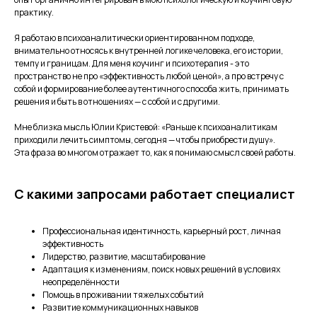
практику.
Я работаю в психоаналитически ориентированном подходе,
внимательно относясь к внутренней логике человека, его истории,
темпу и границам. Для меня коучинг и психотерапия - это
пространство не про «эффективность любой ценой», а про встречу с
собой и формирование более аутентичного способа жить, принимать
решения и быть в отношениях — с собой и с другими.
Мне близка мысль Юлии Кристевой: «Раньше к психоаналитикам
приходили лечить симптомы, сегодня — чтобы приобрести душу».
Эта фраза во многом отражает то, как я понимаю смысл своей работы.
С какими запросами работает специалист
Профессиональная идентичность, карьерный рост, личная
эффективность
Лидерство, развитие, масштабирование
Адаптация к изменениям, поиск новых решений в условиях
неопределённости
Помощь в проживании тяжелых событий
Развитие коммуникационных навыков